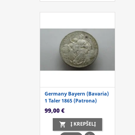
Germany Bayern (Bavaria)
1 Taler 1865 (Patrona)
Kaina
99,00 €
Į KREPŠELĮ
