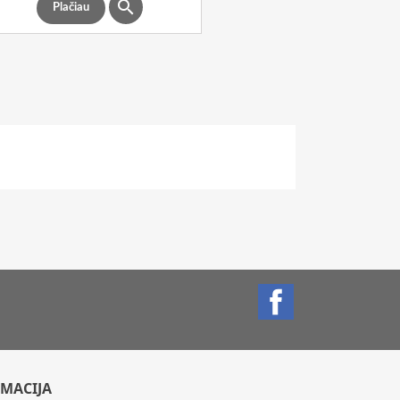

Plačiau
Facebook
MACIJA