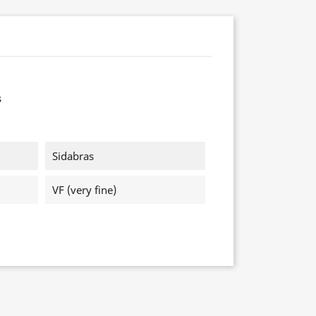
s
Sidabras
VF (very fine)