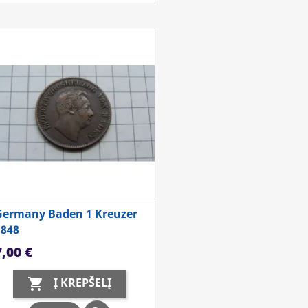
Germany Baden 1 Kreuzer
1848
aina
7,00 €
Į KREPŠELĮ
