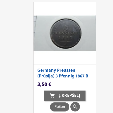
Germany Preussen
(Prūsija) 3 Pfennig 1867 B
Kaina
3,50 €
Į KREPŠELĮ


Plačiau