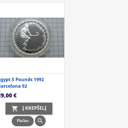
Egypt 5 Pounds 1992
Barcelona 92
aina
29,00 €
Į KREPŠELĮ


Plačiau