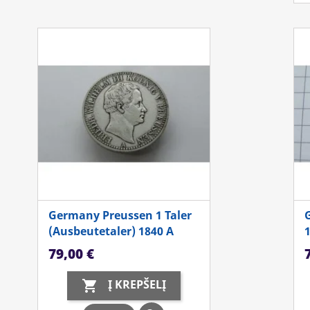
Germany Preussen 1 Taler
(Ausbeutetaler) 1840 A
Kaina
K
79,00 €
Į KREPŠELĮ
