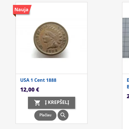
Nauja
USA 1 Cent 1888
Kaina
12,00 €
K
Į KREPŠELĮ


Plačiau