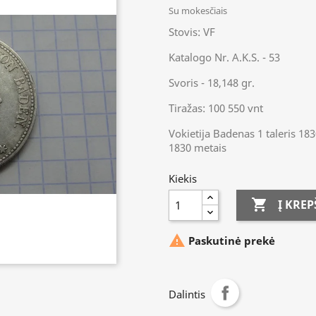
Su mokesčiais
Stovis: VF
Katalogo Nr. A.K.S. - 53
Svoris - 18,148 gr.
Tiražas: 100 550 vnt
Vokietija Badenas 1 taleris 18
1830 metais
Kiekis

Į KREP

Paskutinė prekė
Dalintis