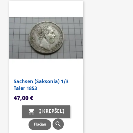
Sachsen (Saksonia) 1/3
Taler 1853
Kaina
47,00 €
Į KREPŠELĮ


Plačiau