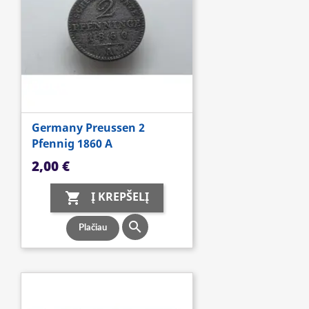
Germany Preussen 2
Pfennig 1860 A
Kaina
2,00 €
Į KREPŠELĮ


Plačiau