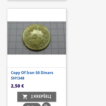
Copy Of Iran 50 Dinars
SH1348
Kaina
2,50 €
Į KREPŠELĮ
