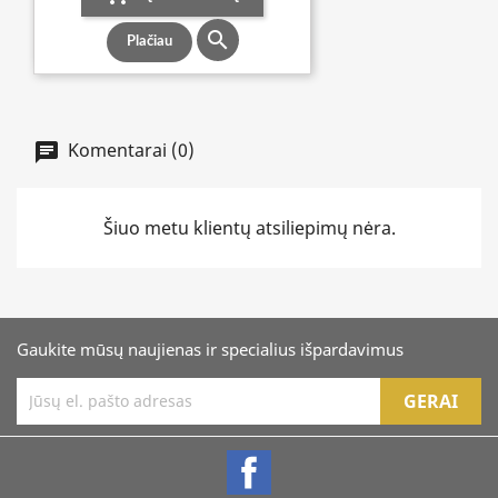

Plačiau
Komentarai (0)
Šiuo metu klientų atsiliepimų nėra.
Gaukite mūsų naujienas ir specialius išpardavimus
Facebook