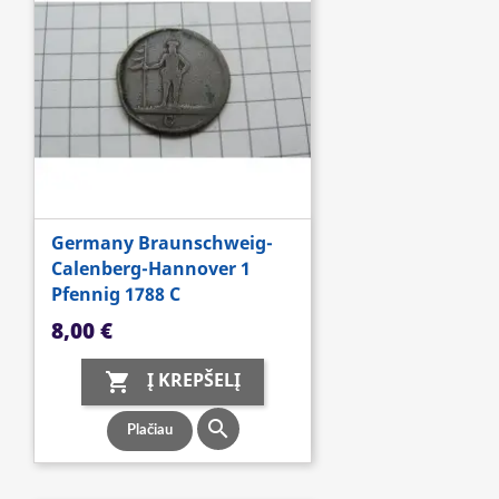
Germany Braunschweig-
Calenberg-Hannover 1
Pfennig 1788 C
Kaina
8,00 €
Į KREPŠELĮ


Plačiau