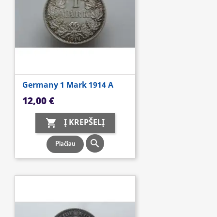
Germany 1 Mark 1914 A
Kaina
12,00 €
Į KREPŠELĮ


Plačiau