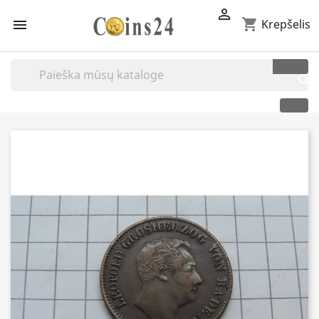

shopping_cart

Krepšelis
