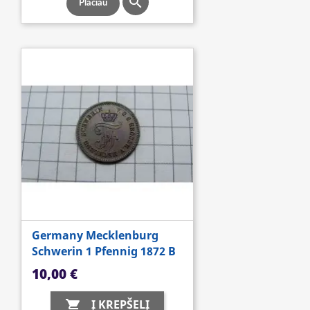

Plačiau
Germany Mecklenburg
Schwerin 1 Pfennig 1872 B
Kaina
10,00 €
Į KREPŠELĮ
