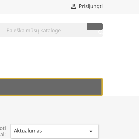

Prisijungti

oti
Aktualumas

al: