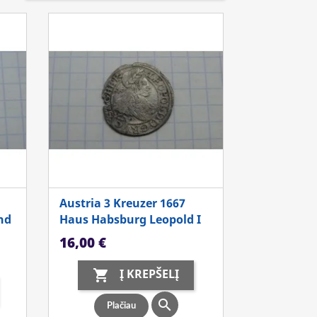
Austria 3 Kreuzer 1667
nd
Haus Habsburg Leopold I
Kaina
16,00 €
Į KREPŠELĮ


Plačiau