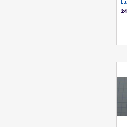
Lu
Ka
24