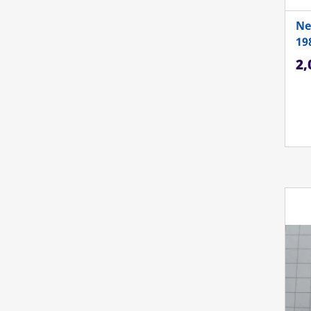
Ne
19
Ka
2,