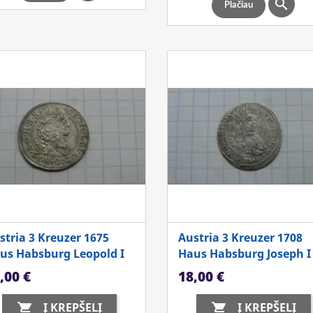

Plačiau
stria 3 Kreuzer 1675
Austria 3 Kreuzer 1708
us Habsburg Leopold I
Haus Habsburg Joseph I
ina
Kaina
,00 €
18,00 €
Į KREPŠELĮ
Į KREPŠELĮ

