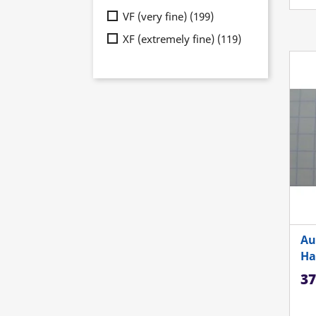
VF (very fine)
(199)
XF (extremely fine)
(119)
Au
Ha
Ka
37