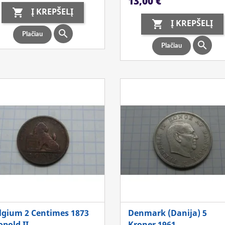
13,00 €
Į KREPŠELĮ

Į KREPŠELĮ


Plačiau

Plačiau
lgium 2 Centimes 1873
Denmark (Danija) 5
opold II
Kroner 1961