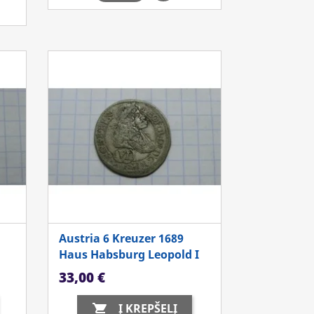
Austria 6 Kreuzer 1689
Haus Habsburg Leopold I
Kaina
33,00 €
Į KREPŠELĮ
