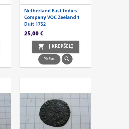
Netherland East Indies
Company VOC Zeeland 1
Duit 1752
Kaina
25,00 €
Į KREPŠELĮ


Plačiau