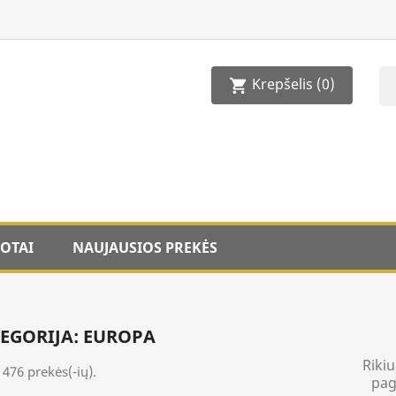
Krepšelis
(0)
shopping_cart
OTAI
NAUJAUSIOS PREKĖS
EGORIJA: EUROPA
Rikiu
 476 prekės(-ių).
pag