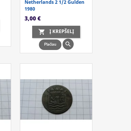
Netherlands 2 1/2 Gulden
1980
Kaina
3,00 €
Į KREPŠELĮ


Plačiau