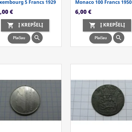
xembourg 5 Francs 1929
Monaco 100 Francs 1950
ina
Kaina
,00 €
6,00 €
Į KREPŠELĮ
Į KREPŠELĮ




Plačiau
Plačiau