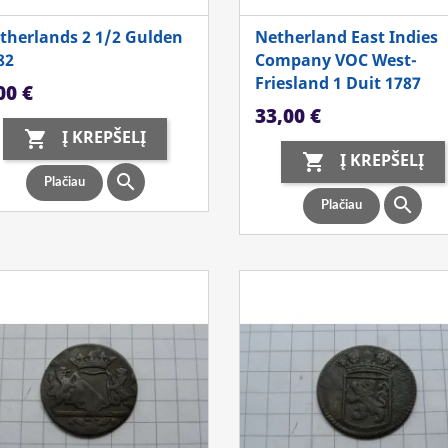
therlands 2 1/2 Gulden
Netherland East Indies
82
Company VOC West-
Friesland 1 Duit 1787
ina
00 €
Kaina
33,00 €
Į KREPŠELĮ

Į KREPŠELĮ


Plačiau

Plačiau