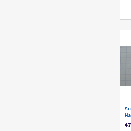
Au
Ha
Ka
47