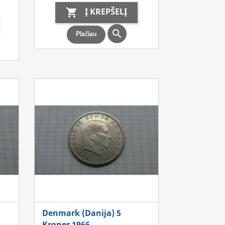
Į KREPŠELĮ


Plačiau
Denmark (Danija) 5
Kroner 1966