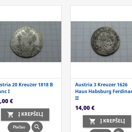
stria 20 Kreuzer 1818 B
Austria 3 Kreuzer 1626
anc I
Haus Habsburg Ferdina
II
ina
,00 €
Kaina
14,00 €
Į KREPŠELĮ

Į KREPŠELĮ


Plačiau