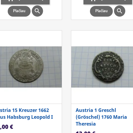


Plačiau
Plačiau
stria 15 Kreuzer 1662
Austria 1 Greschl
us Habsburg Leopold I
(Gröschel) 1760 Maria
Theresia
ina
,00 €
Kaina