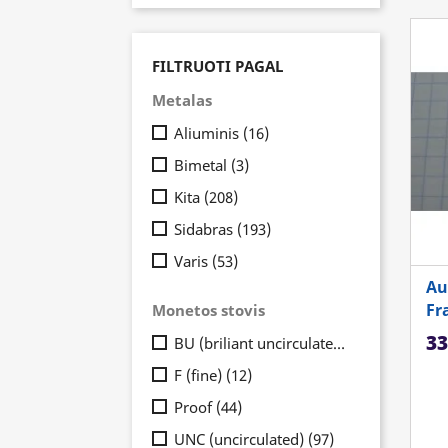
FILTRUOTI PAGAL
Metalas
Aliuminis
(16)
Bimetal
(3)
Kita
(208)
Sidabras
(193)
Varis
(53)
Au
Fr
Monetos stovis
Ka
33
BU (briliant uncirculated)
(3)
F (fine)
(12)
Proof
(44)
UNC (uncirculated)
(97)