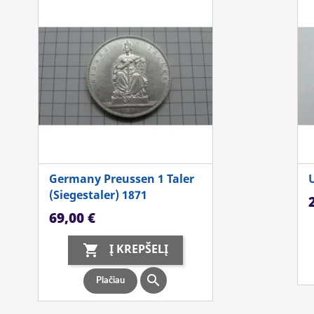
Germany Preussen 1 Taler
U
(Siegestaler) 1871
K
Kaina
69,00 €
Į KREPŠELĮ


Plačiau