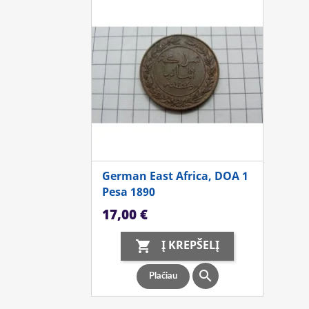
German East Africa, DOA 1
Pesa 1890
Kaina
17,00 €
Į KREPŠELĮ


Plačiau