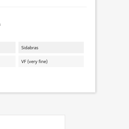
s
Sidabras
VF (very fine)