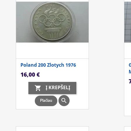
Poland 200 Zlotych 1976
Kaina
16,00 €
K
Į KREPŠELĮ


Plačiau