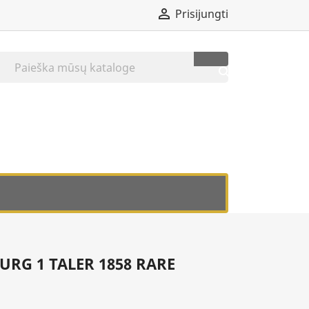

Prisijungti

RG 1 TALER 1858 RARE