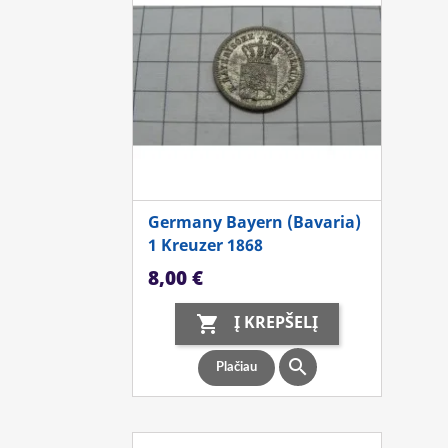
Germany Bayern (Bavaria)
1 Kreuzer 1868
Kaina
8,00 €
Į KREPŠELĮ


Plačiau