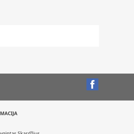
Facebook
MACIJA
Vygintas Skardžius