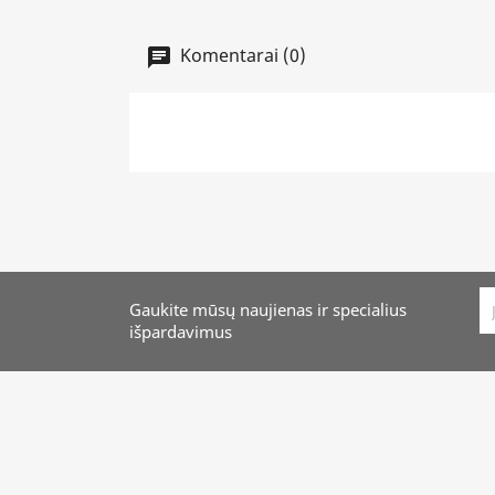
Komentarai (0)
Gaukite mūsų naujienas ir specialius
išpardavimus