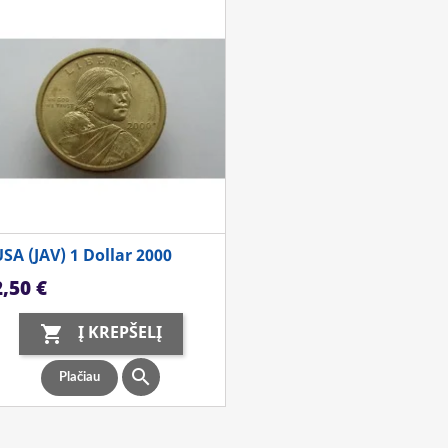
SA (JAV) 1 Dollar 2000
aina
2,50 €
Į KREPŠELĮ


Plačiau