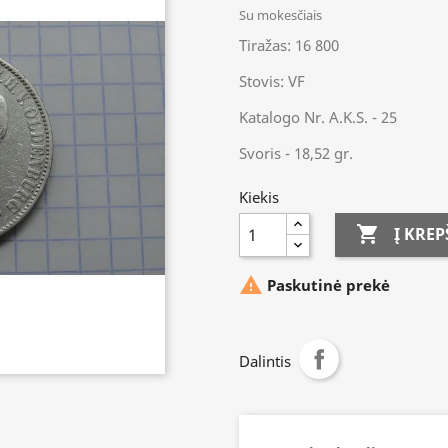
Su mokesčiais
Tiražas: 16 800
Stovis: VF
Katalogo Nr. A.K.S. - 25
Svoris - 18,52 gr.
Kiekis

Į KREP

Paskutinė prekė
Dalintis