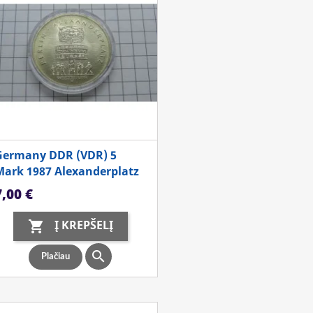
Germany DDR (VDR) 5
Mark 1987 Alexanderplatz
aina
7,00 €
Į KREPŠELĮ


Plačiau