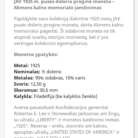
JAV 1925 m. pusės dolerio proginė moneta –
Akmens kalno memorialo įamžinimas
Papildykite savo kolekciją išskirtine 1925 metų JAV
pusės dolerio progine moneta, skirta Akmens kalno
memorialui pagerbti. Ši sidabrinė moneta ne tik
atspindi svarbų istorijos momentą, bet ir yra
vertingas kolekcinis egzempliorius.
Monetos ypatybės:
Metai:
1925
Nominalas:
½ dolerio
Metalas:
90% sidabras, 10% varis
Svoris:
12,50 g
Skersmuo:
30,6 mm
Kalykla:
Filadelfija (be kalyklos ženklo)
Averse pavaizduoti Konfederacijos generolai
Robertas E. Lee ir Stonewallas Jacksonas ant žirgų,
su užrašu „LIBERTY“ ir monetos kaldinimo metais
„1925“. Reverse – erelis, stovintis ant kalvos,
apsuptas užrašų „UNITED STATES OF AMERICA“ ir
nominalo „HALF DOLLAR“.