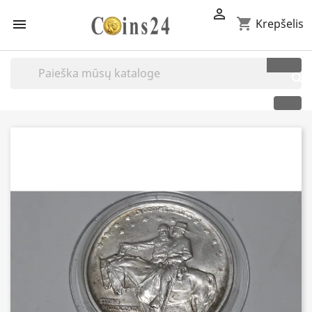

shopping_cart

Krepšelis
