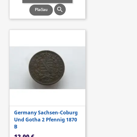

Plačiau
Germany Sachsen-Coburg
Und Gotha 2 Pfennig 1870
B
Kaina
12,00 €