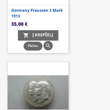
Germany Preussen 3 Mark
1913
Kaina
35,00 €
Į KREPŠELĮ


Plačiau