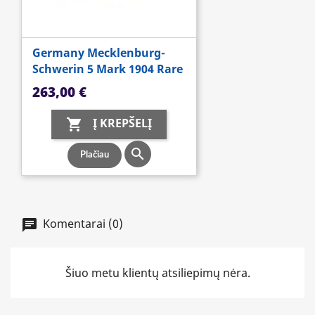
Germany Mecklenburg-
Schwerin 5 Mark 1904 Rare
Kaina
263,00 €
Į KREPŠELĮ


Plačiau
Komentarai (0)
Šiuo metu klientų atsiliepimų nėra.