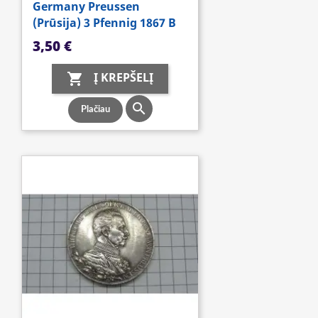
Germany Preussen
(Prūsija) 3 Pfennig 1867 B
Kaina
3,50 €
Į KREPŠELĮ


Plačiau