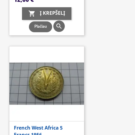
Į KREPŠELĮ


Plačiau
French West Africa 5
Francs 1956