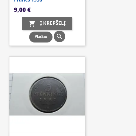
Kaina
9,00 €
Į KREPŠELĮ


Plačiau