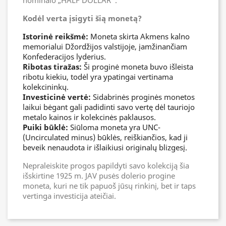
Kodėl verta įsigyti šią monetą?
Istorinė reikšmė:
Moneta skirta Akmens kalno
memorialui Džordžijos valstijoje, įamžinančiam
Konfederacijos lyderius.
Ribotas tiražas:
Ši proginė moneta buvo išleista
ribotu kiekiu, todėl yra ypatingai vertinama
kolekcininkų.
Investicinė vertė:
Sidabrinės proginės monetos
laikui bėgant gali padidinti savo vertę dėl tauriojo
metalo kainos ir kolekcinės paklausos.
Puiki būklė:
Siūloma moneta yra UNC-
(Uncirculated minus) būklės, reiškiančios, kad ji
beveik nenaudota ir išlaikiusi originalų blizgesį.
Nepraleiskite progos papildyti savo kolekciją šia
išskirtine 1925 m. JAV pusės dolerio progine
moneta, kuri ne tik papuoš jūsų rinkinį, bet ir taps
vertinga investicija ateičiai.