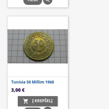

Plačiau
Tunisia 50 Millim 1960
Kaina
3,00 €
Į KREPŠELĮ
