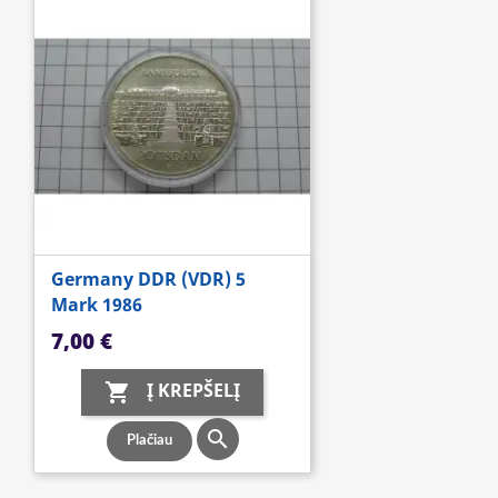
Germany DDR (VDR) 5
Mark 1986
Kaina
7,00 €
Į KREPŠELĮ


Plačiau