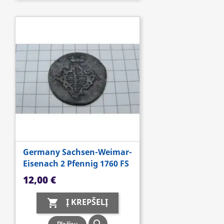
Germany Sachsen-Weimar-
Eisenach 2 Pfennig 1760 FS
Kaina
12,00 €
Į KREPŠELĮ
