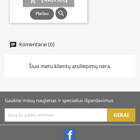


Plačiau
Komentarai (0)
Šiuo metu klientų atsiliepimų nėra.
Gaukite mūsų naujienas ir specialius išpardavimus
Facebook