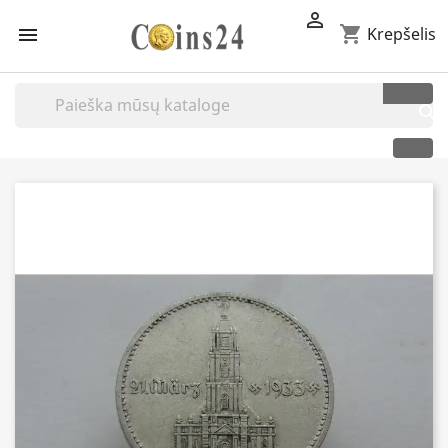

shopping_cart

Krepšelis
