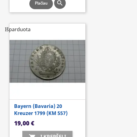

Plačiau
Išparduota
Bayern (Bavaria) 20
Kreuzer 1799 (KM 557)
Kaina
19,00 €
Į KREPŠELĮ