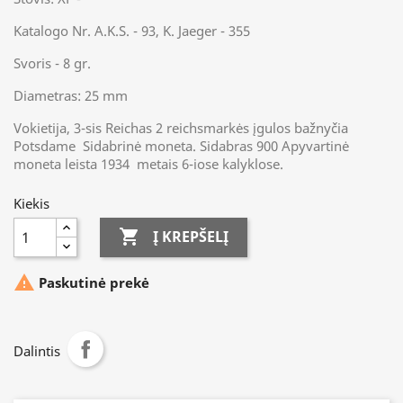
Katalogo Nr. A.K.S. - 93, K. Jaeger - 355
Svoris - 8 gr.
Diametras: 25 mm
Vokietija, 3-sis Reichas 2 reichsmarkės įgulos bažnyčia
Potsdame Sidabrinė moneta. Sidabras 900 Apyvartinė
moneta leista 1934 metais 6-iose kalyklose.
Kiekis

Į KREPŠELĮ

Paskutinė prekė
Dalintis