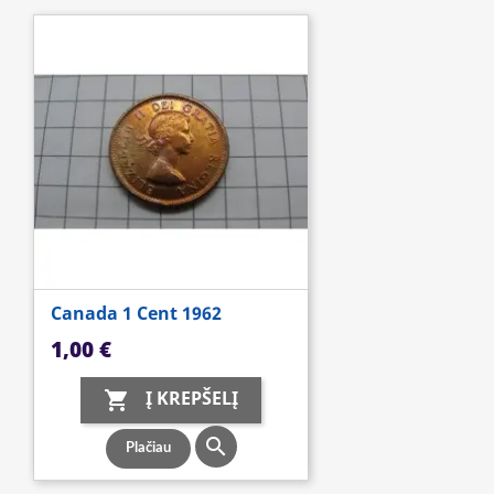
Canada 1 Cent 1962
Kaina
1,00 €
Į KREPŠELĮ


Plačiau