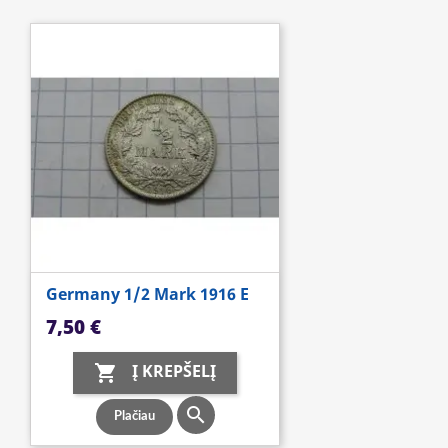
Germany 1/2 Mark 1916 E
Kaina
7,50 €
Į KREPŠELĮ


Plačiau