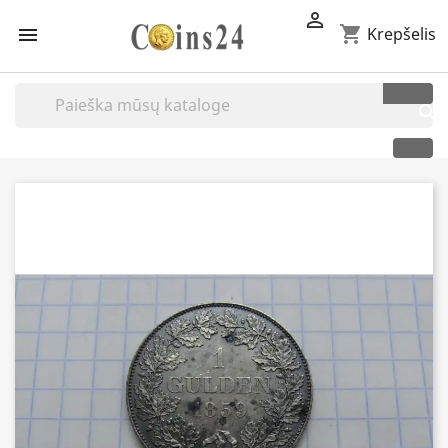

shopping_cart

Krepšelis
