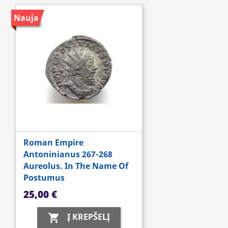
Nauja
Roman Empire
Antoninianus 267-268
Aureolus. In The Name Of
Postumus
Kaina
25,00 €
Į KREPŠELĮ
