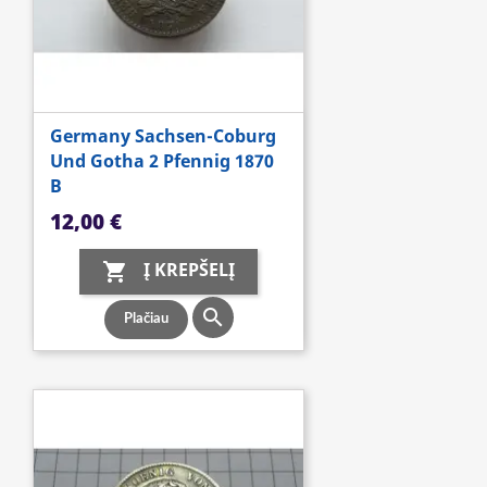
Germany Sachsen-Coburg
Und Gotha 2 Pfennig 1870
B
Kaina
12,00 €
Į KREPŠELĮ


Plačiau