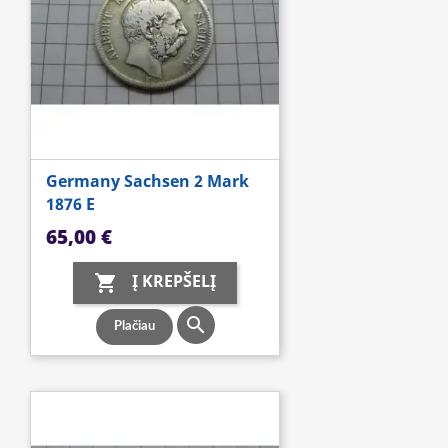
Germany Sachsen 2 Mark
1876 E
Kaina
65,00 €
Į KREPŠELĮ


Plačiau