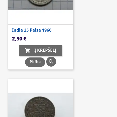
India 25 Paisa 1966
Kaina
2,50 €
Į KREPŠELĮ


Plačiau