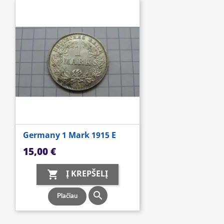
Germany 1 Mark 1915 E
Kaina
15,00 €
Į KREPŠELĮ


Plačiau