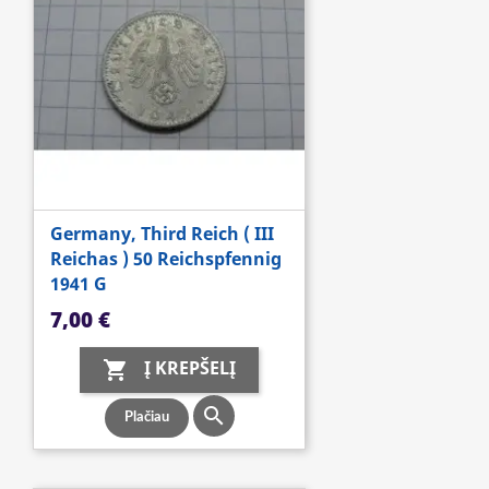
Germany, Third Reich ( III
Reichas ) 50 Reichspfennig
1941 G
Kaina
7,00 €
Į KREPŠELĮ


Plačiau