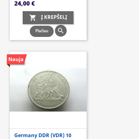
Kaina
24,00 €
Į KREPŠELĮ


Plačiau
Nauja
Germany DDR (VDR) 10