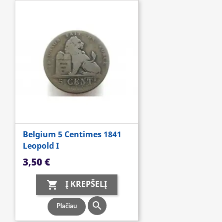
Belgium 5 Centimes 1841
Leopold I
Kaina
3,50 €
Į KREPŠELĮ


Plačiau