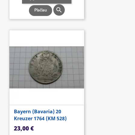

Plačiau
Bayern (Bavaria) 20
Kreuzer 1764 (KM 528)
Kaina
23,00 €