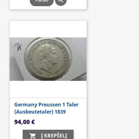

Plačiau
Germany Preussen 1 Taler
(Ausbeutetaler) 1839
Kaina
94,00 €
Į KREPŠELĮ
