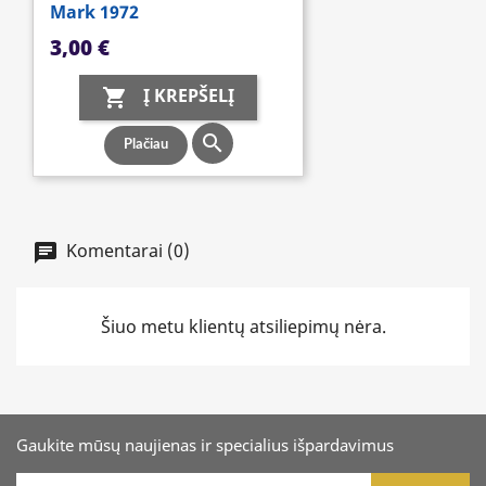
Mark 1972
Kaina
3,00 €
Į KREPŠELĮ


Plačiau
Komentarai (0)
Šiuo metu klientų atsiliepimų nėra.
Gaukite mūsų naujienas ir specialius išpardavimus