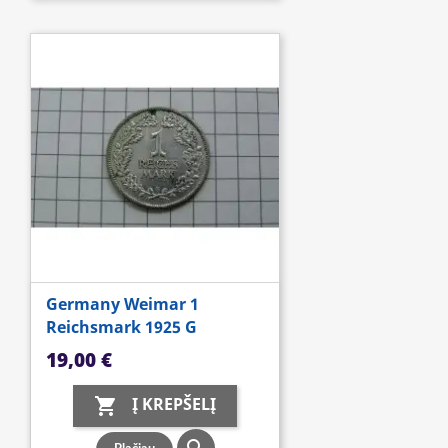
Germany Weimar 1
Reichsmark 1925 G
Kaina
19,00 €
Į KREPŠELĮ
