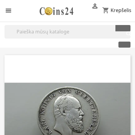

shopping_cart

Krepšelis
