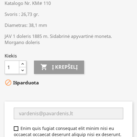
Katalogo Nr. KM# 110
Svoris : 26,73 gr.
Diametras: 38,1 mm
JAV 1 doleris 1885 m. Sidabrinė apyvartinė moneta.
Morgano doleris
Kiekis

Į KREPŠELĮ

Išparduota
Enim quis fugiat consequat elit minim nisi eu
occaecat occaecat deserunt aliquip nisi ex deserunt.