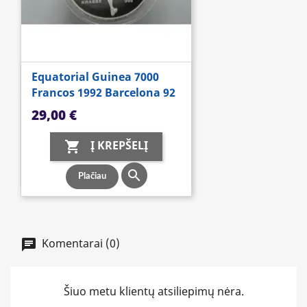
Equatorial Guinea 7000
Francos 1992 Barcelona 92
Kaina
29,00 €
Į KREPŠELĮ


Plačiau
Komentarai (0)
Šiuo metu klientų atsiliepimų nėra.