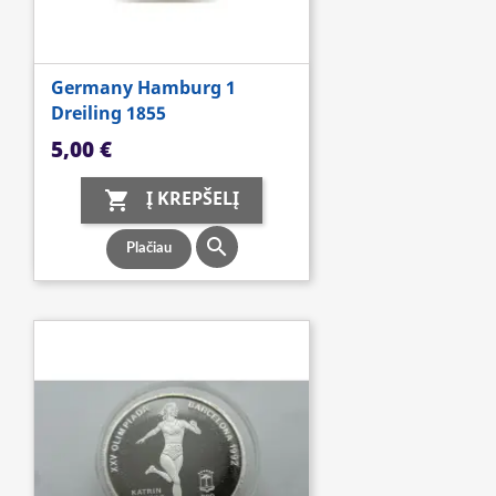
Germany Hamburg 1
Dreiling 1855
Kaina
5,00 €
Į KREPŠELĮ


Plačiau