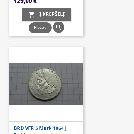
129,00 €
Į KREPŠELĮ


Plačiau
BRD VFR 5 Mark 1964 J