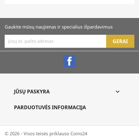
Gaukite mūsų naujienas ir specialius išpardavimus
Facebook
JŪSŲ PASKYRA

PARDUOTUVĖS INFORMACIJA
© 2026 - Visos teisės priklauso Coins24