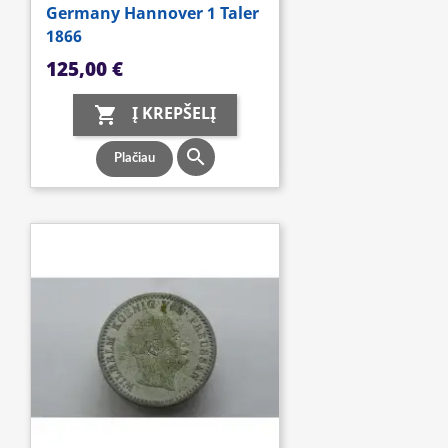
Germany Hannover 1 Taler
1866
Kaina
125,00 €
Į KREPŠELĮ


Plačiau