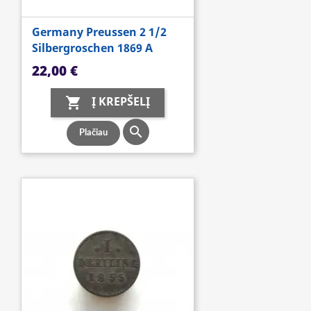
Germany Preussen 2 1/2
Silbergroschen 1869 A
Kaina
22,00 €
Į KREPŠELĮ


Plačiau