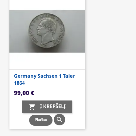
Germany Sachsen 1 Taler
1864
Kaina
99,00 €
Į KREPŠELĮ


Plačiau