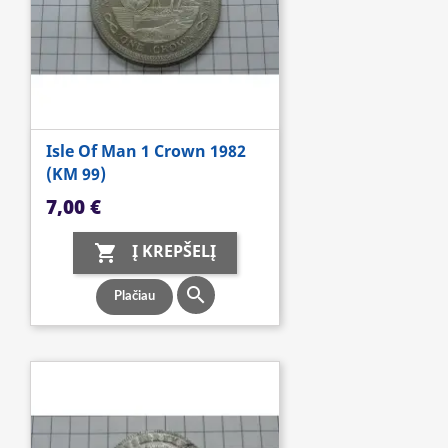
Isle Of Man 1 Crown 1982
(KM 99)
Kaina
7,00 €
Į KREPŠELĮ


Plačiau