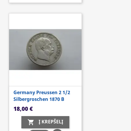
Germany Preussen 2 1/2
Silbergroschen 1870 B
Kaina
18,00 €
Į KREPŠELĮ
