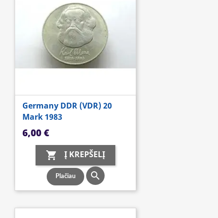
Germany DDR (VDR) 20
Mark 1983
Kaina
6,00 €
Į KREPŠELĮ


Plačiau