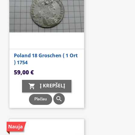
Poland 18 Groschen ( 1 Ort
) 1754
Kaina
59,00 €
Į KREPŠELĮ


Plačiau
Nauja