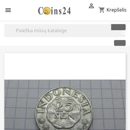

shopping_cart

Krepšelis
