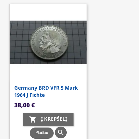
Germany BRD VFR 5 Mark
1964 J Fichte
Kaina
38,00 €
Į KREPŠELĮ


Plačiau