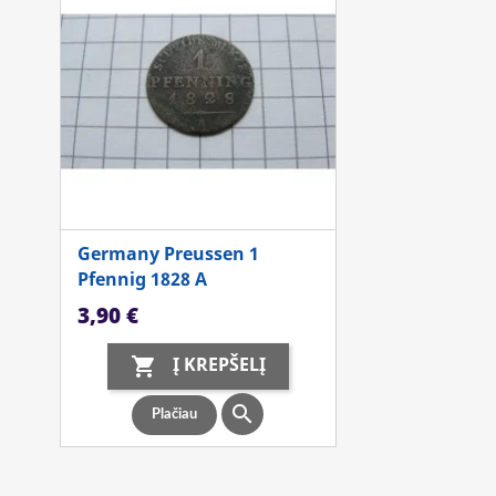
Germany Preussen 1
Pfennig 1828 A
Kaina
3,90 €
Į KREPŠELĮ


Plačiau