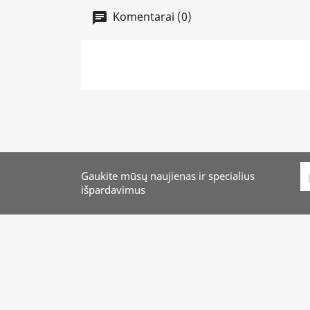
Komentarai (0)
Gaukite mūsų naujienas ir specialius
išpardavimus