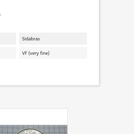
s
Sidabras
VF (very fine)