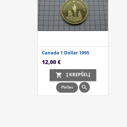
Canada 1 Dollar 1995
Kaina
12,00 €
Į KREPŠELĮ


Plačiau