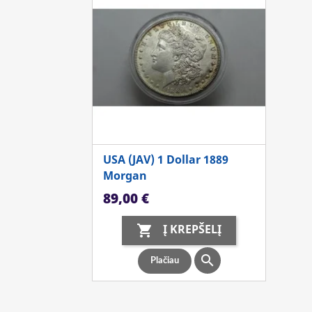
USA (JAV) 1 Dollar 1889
Morgan
Kaina
89,00 €
Į KREPŠELĮ


Plačiau