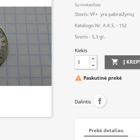
Su mokesčiais
Stovis: VF+ yra pabraižymų
Katalogo Nr. A.K.S. - 152
Svoris - 5,3 gr.
Kiekis

Į KREP

Paskutinė prekė
Dalintis
Prekė detaliau