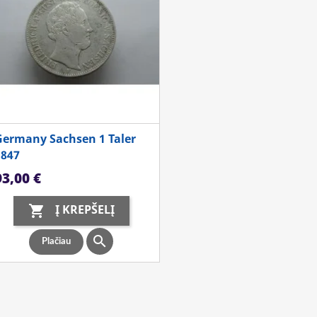
Germany Sachsen 1 Taler
1847
aina
93,00 €
Į KREPŠELĮ


Plačiau