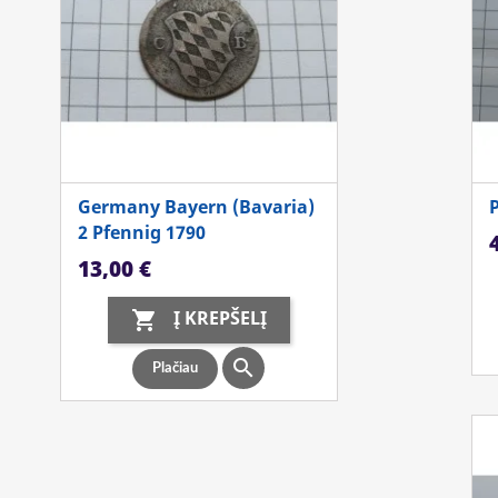
Germany Bayern (Bavaria)
2 Pfennig 1790
K
Kaina
13,00 €
Į KREPŠELĮ


Plačiau