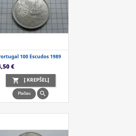
Portugal 100 Escudos 1989
aina
4,50 €
Į KREPŠELĮ


Plačiau