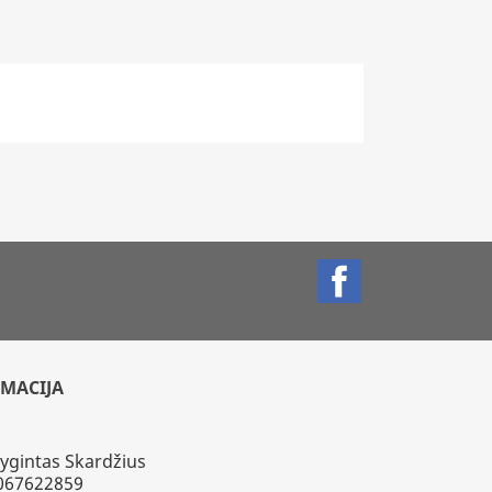
Facebook
MACIJA
Vygintas Skardžius
7067622859