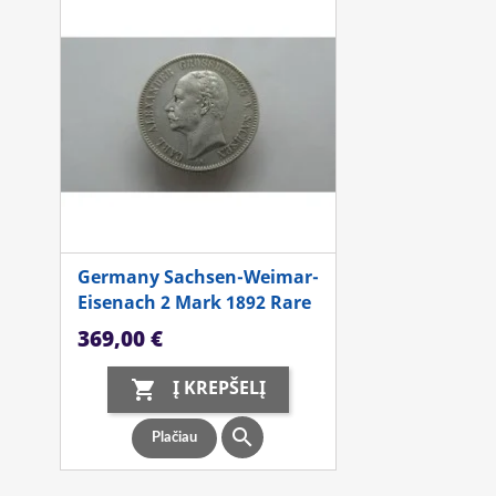
Germany Sachsen-Weimar-
Eisenach 2 Mark 1892 Rare
Kaina
369,00 €
Į KREPŠELĮ


Plačiau