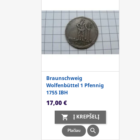
Braunschweig
Wolfenbüttel 1 Pfennig
1755 IBH
Kaina
17,00 €
Į KREPŠELĮ


Plačiau