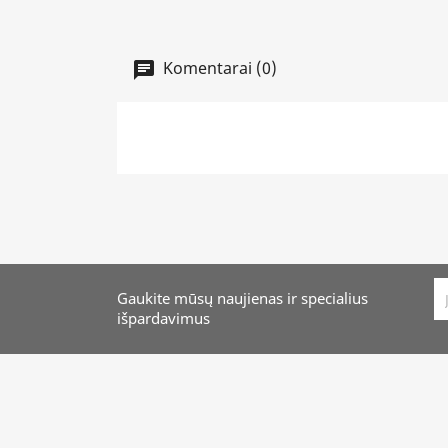
Komentarai (0)
Gaukite mūsų naujienas ir specialius
išpardavimus