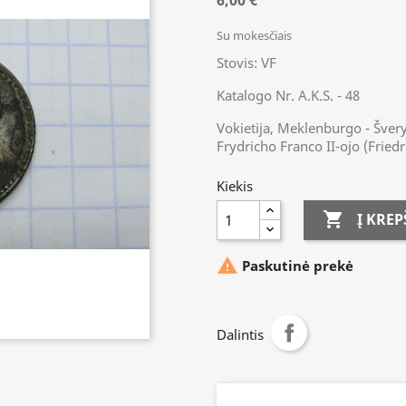
6,00 €
Su mokesčiais
Stovis: VF
Katalogo Nr. A.K.S. - 48
Vokietija, Meklenburgo - Švery
Frydricho Franco II-ojo (Friedr
Kiekis

Į KREP

Paskutinė prekė
Dalintis