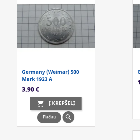
Germany (Weimar) 500
Mark 1923 A
K
Kaina
3,90 €
Į KREPŠELĮ


Plačiau