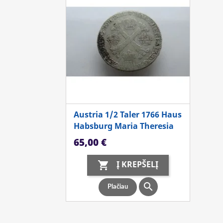
Austria 1/2 Taler 1766 Haus
Habsburg Maria Theresia
Kaina
65,00 €
Į KREPŠELĮ


Plačiau