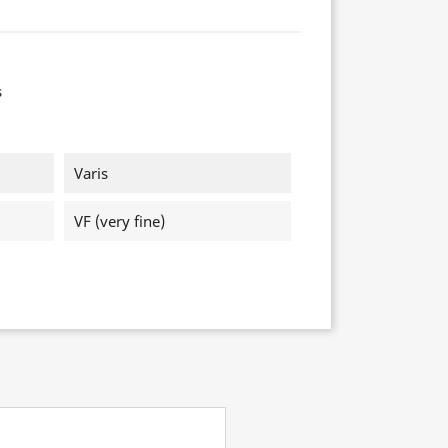
s
Varis
VF (very fine)