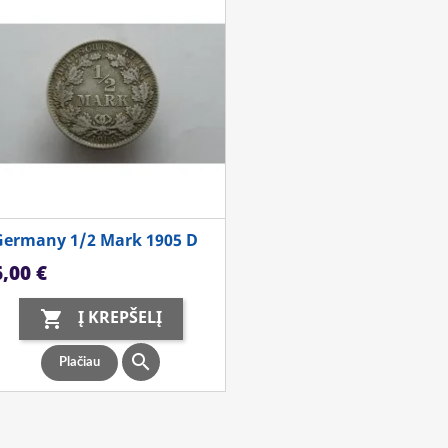
Germany 1/2 Mark 1905 D
aina
6,00 €
Į KREPŠELĮ


Plačiau