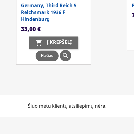
Germany, Third Reich 5
Reichsmark 1936 F
K
Hindenburg
Kaina
33,00 €
Į KREPŠELĮ


Plačiau
Šiuo metu klientų atsiliepimų nėra.