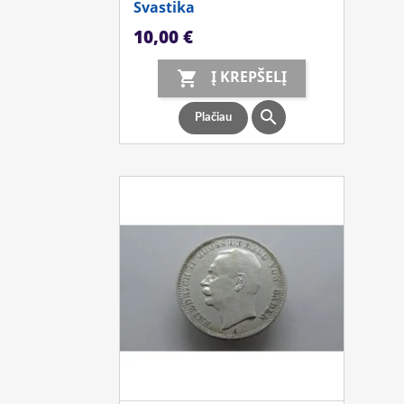
Svastika
Kaina
10,00 €
Į KREPŠELĮ


Plačiau