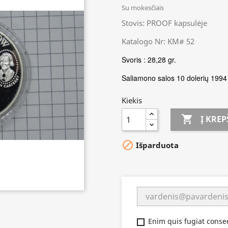
Su mokesčiais
Stovis: PROOF kapsulėje
Katalogo Nr: KM# 52
Svoris : 28,28 gr.
Saliamono salos 10 dolerių 199
Kiekis

Į KREP

Išparduota
Enim quis fugiat conseq