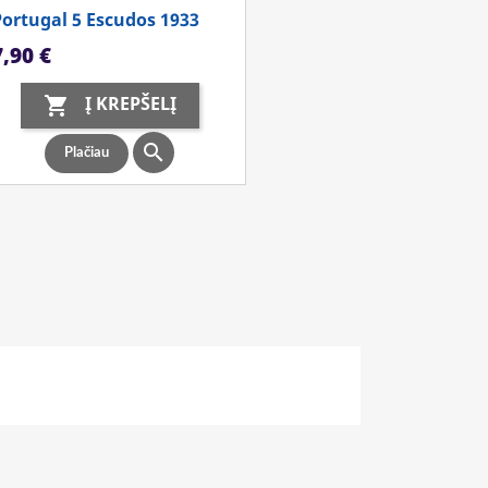
Portugal 5 Escudos 1933
aina
7,90 €
Į KREPŠELĮ


Plačiau