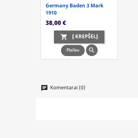
Germany Baden 3 Mark
1910
Kaina
38,00 €
Į KREPŠELĮ


Plačiau
Komentarai (0)