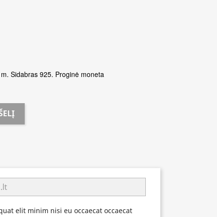
4 m. Sidabras 925. Proginė moneta
ŠELĮ
uat elit minim nisi eu occaecat occaecat