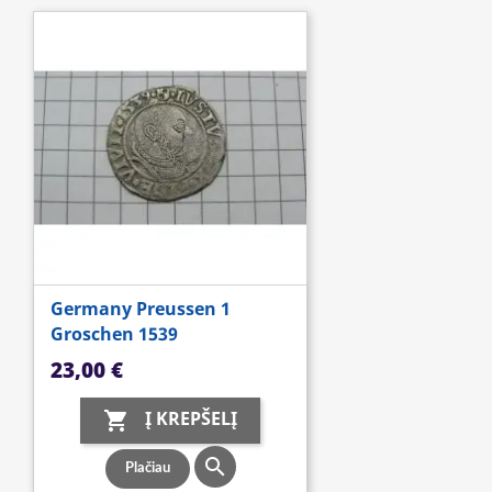
Germany Preussen 1
Groschen 1539
Kaina
23,00 €
Į KREPŠELĮ


Plačiau