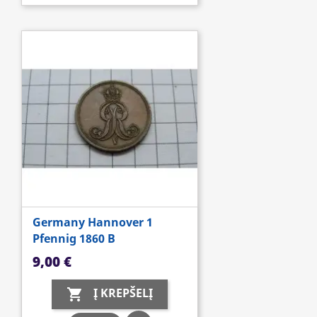
Germany Hannover 1
Pfennig 1860 B
Kaina
9,00 €
Į KREPŠELĮ
