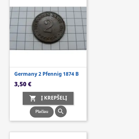
Germany 2 Pfennig 1874 B
Kaina
3,50 €
Į KREPŠELĮ


Plačiau