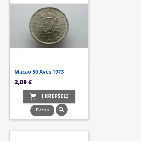
Macao 50 Avos 1973
Kaina
2,00 €
Į KREPŠELĮ


Plačiau