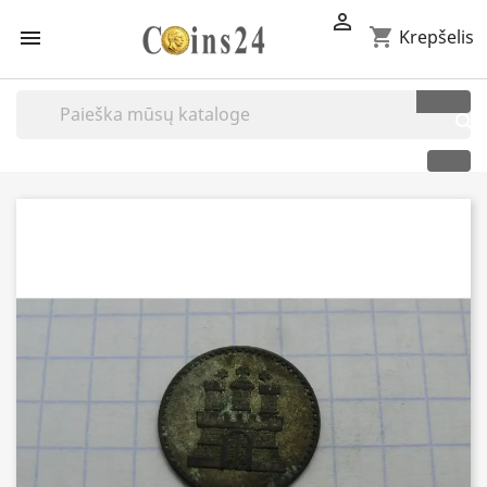

shopping_cart

Krepšelis
