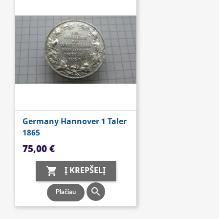
Germany Hannover 1 Taler
1865
Kaina
75,00 €
Į KREPŠELĮ


Plačiau