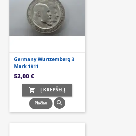
Germany Wurttemberg 3
Mark 1911
Kaina
52,00 €
Į KREPŠELĮ


Plačiau