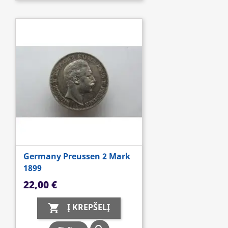
Germany Preussen 2 Mark
1899
Kaina
22,00 €
Į KREPŠELĮ
