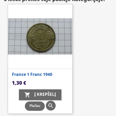
France 1 Franc 1940
Kaina
1,30 €
Į KREPŠELĮ


Plačiau