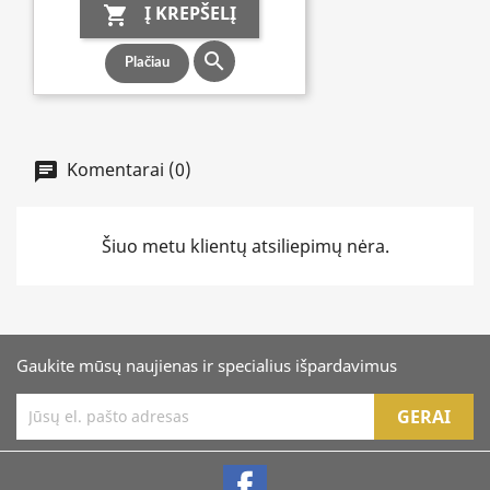
Į KREPŠELĮ


Plačiau
Komentarai (0)
Šiuo metu klientų atsiliepimų nėra.
Gaukite mūsų naujienas ir specialius išpardavimus
Facebook