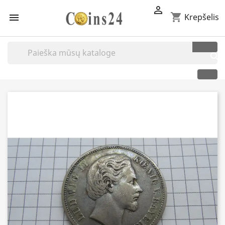

shopping_cart

Krepšelis
