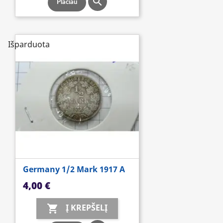

Plačiau
Išparduota
Germany 1/2 Mark 1917 A
Kaina
4,00 €
Į KREPŠELĮ
