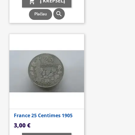
Į KREPŠELĮ


Plačiau
France 25 Centimes 1905
Kaina
3,00 €