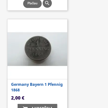

Plačiau
Germany Bayern 1 Pfennig
1868
Kaina
2,00 €