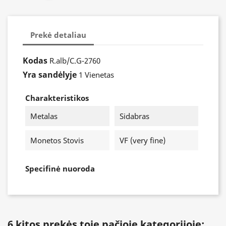
Prekė detaliau
Kodas
R.alb/C.G-2760
Yra sandėlyje
1 Vienetas
Charakteristikos
Metalas
Sidabras
Monetos Stovis
VF (very fine)
Specifinė nuoroda
6 kitos prekės toje pačioje kategorijoje: