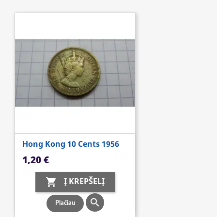
Hong Kong 10 Cents 1956
Kaina
1,20 €
Į KREPŠELĮ


Plačiau