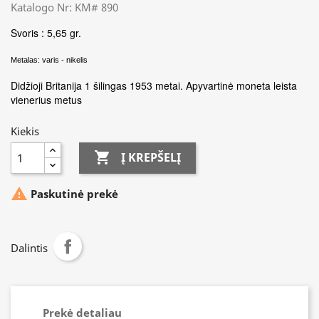
Katalogo Nr: KM# 890
Svoris : 5,65 gr.
Metalas: varis - nikelis
Didžioji Britanija 1 šilingas 1953 metai. Apyvartinė moneta leista
vienerius metus
Kiekis

Į KREPŠELĮ

Paskutinė prekė
Dalintis
Prekė detaliau