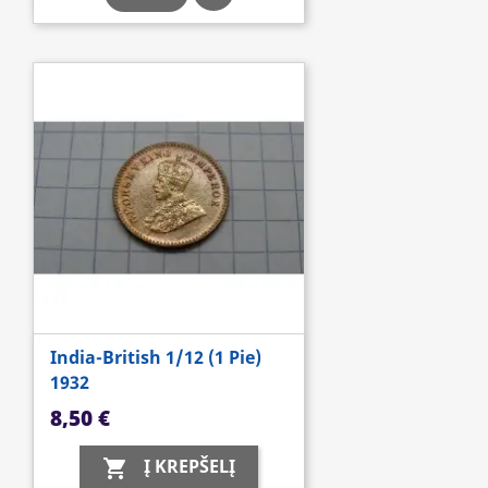
India-British 1/12 (1 Pie)
1932
Kaina
8,50 €
Į KREPŠELĮ
