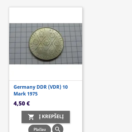
Germany DDR (VDR) 10
Mark 1975
Kaina
4,50 €
Į KREPŠELĮ


Plačiau