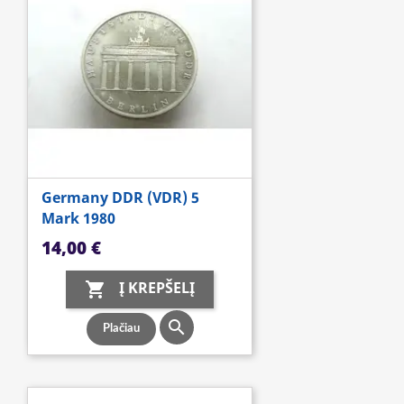
Germany DDR (VDR) 5
Mark 1980
Kaina
14,00 €
Į KREPŠELĮ


Plačiau