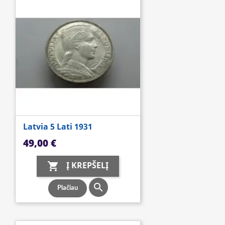
Latvia 5 Lati 1931
Kaina
49,00 €
Į KREPŠELĮ


Plačiau