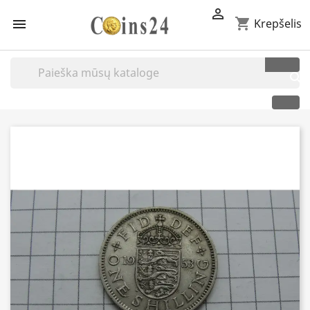

shopping_cart

Krepšelis
