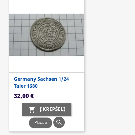
Germany Sachsen 1/24
Taler 1680
Kaina
32,00 €
Į KREPŠELĮ


Plačiau