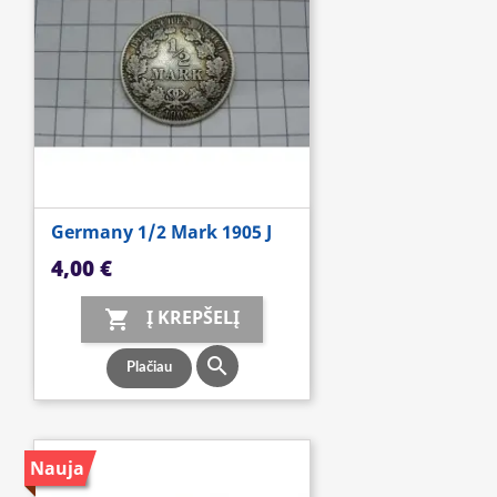
Germany 1/2 Mark 1905 J
Kaina
4,00 €
Į KREPŠELĮ


Plačiau
Nauja