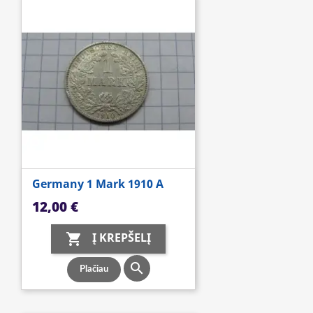
Germany 1 Mark 1910 A
Kaina
12,00 €
Į KREPŠELĮ


Plačiau