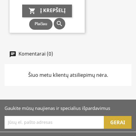
Į KREPŠELĮ


Plačiau
Komentarai (0)
Šiuo metu klientų atsiliepimų nėra.
Gaukite mūsų naujienas ir specialius išpardavimus