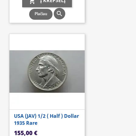
Į KREPŠELĮ


Plačiau
USA (JAV) 1/2 ( Half ) Dollar
1935 Rare
Kaina
155,00 €