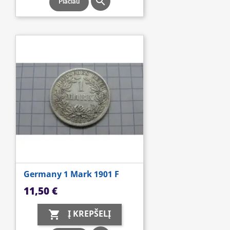

Plačiau
Germany 1 Mark 1901 F
Kaina
11,50 €
Į KREPŠELĮ
