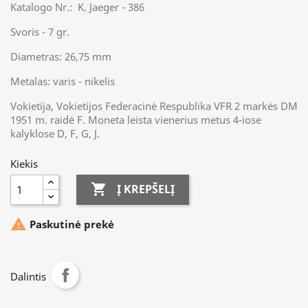
Katalogo Nr.: K. Jaeger - 386
Svoris - 7 gr.
Diametras: 26,75 mm
Metalas: varis - nikelis
Vokietija, Vokietijos Federacinė Respublika VFR 2 markės DM
1951 m. raidė F. Moneta leista vienerius metus 4-iose
kalyklose D, F, G, J.
Kiekis

Į KREPŠELĮ

Paskutinė prekė
Dalintis