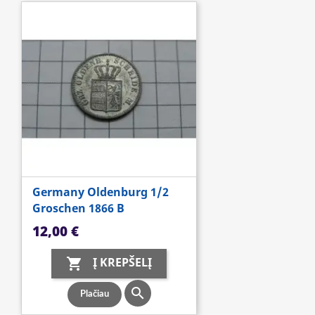
Germany Oldenburg 1/2
Groschen 1866 B
Kaina
12,00 €
Į KREPŠELĮ


Plačiau