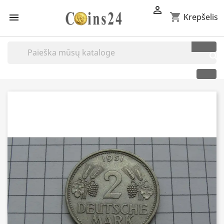

shopping_cart

Krepšelis
